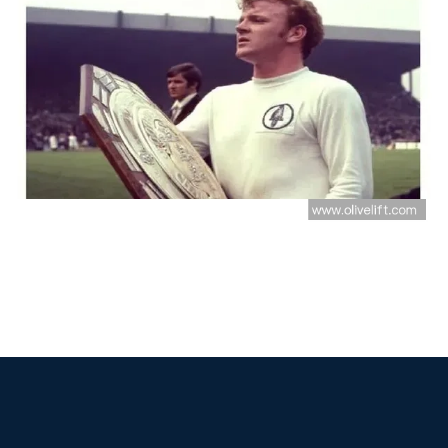
退役潮流中的足球明星们与他们的传奇故
事