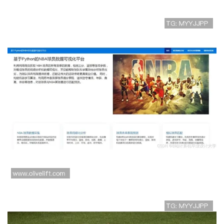
武汉篮球队在大师赛中的技术表现分析与
未来展望