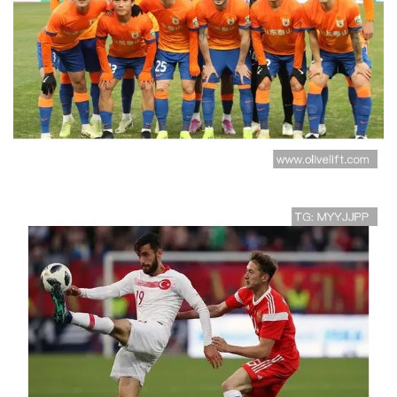
城市联赛回顾：上海足球队速度优势如何
影响比赛结果与战术布局
南京网球队在世界杯预选赛中的战术表现
分析与点评