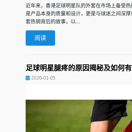
近年来，香港足球明星队的外套在市场上备受热
是产品本身的质量和设计，更是与球迷之间深厚
套热销背后的故事，以...
阅读
足球明星腿疼的原因揭秘及如何有
2026-01-05