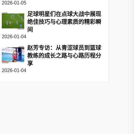
2026-01-05
足球明星们在点球大战中展现
绝佳技巧与心理素质的精彩瞬
间
2026-01-04
赵芳专访：从青涩球员到篮球
教练的成长之路与心路历程分
享
2026-01-04