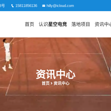
8号
15811856136
hilly@icloud.com
首页
认识
星空电竞
落地项目
资讯中
资讯中心
首页
资讯中心