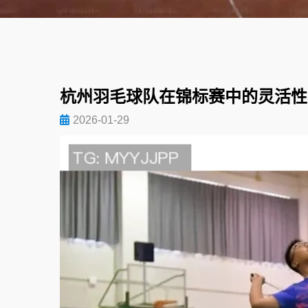
杭州羽毛球队在锦标赛中的灵活性
2026-01-29