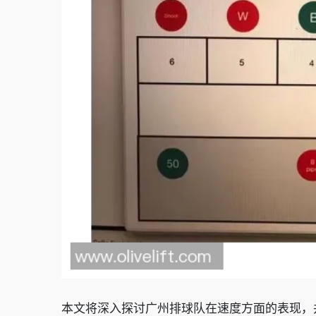
本文将深入探讨广州排球队在速度方面的表现，