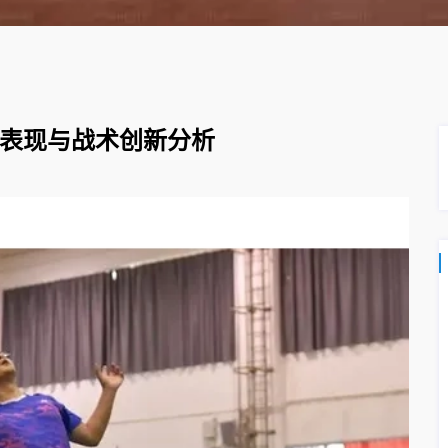
表现与战术创新分析